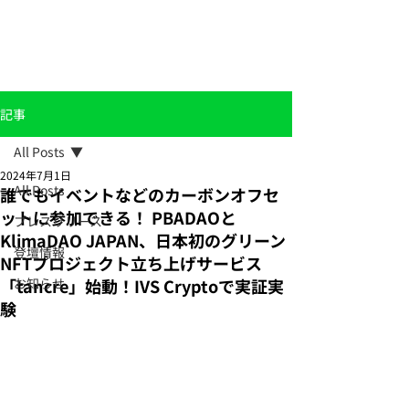
記事
All Posts
2024年7月1日
All Posts
誰でもイベントなどのカーボンオフセ
ットに参加できる！ PBADAOと
プレスリリース
KlimaDAO JAPAN、日本初のグリーン
登壇情報
NFTプロジェクト立ち上げサービス
「tancre」始動！IVS Cryptoで実証実
お知らせ
験