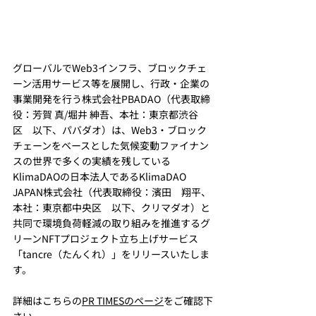
グローバルでWeb3インフラ、ブロックチェ
ーン活用サービス等を展開し、行政・企業の
事業開発を行う株式会社PBADAO（代表取締
役：芳賀 真/堀井 紳吾、本社：東京都渋谷
区　以下、パバダオ）は、Web3・ブロック
チェーンをベースとした気候変動ファイナン
スの世界で多くの実績を残している
KlimaDAOの日本法人であるKlimaDAO 
JAPAN株式会社（代表取締役：濱田　翔平、
本社：東京都中央区　以下、クリマダオ）と
共同で環境負荷軽減の取り組みを推進するグ
リーンNFTプロジェクト立ち上げサービス
「tancre（たんくれ）」をリリースいたしま
す。
詳細はこちらの
PR TIMESのページ
をご確認下
さい。