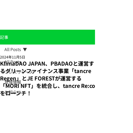
記事
All Posts
2024年11月5日
All Posts
KlimaDAO JAPAN、PBADAOと運営す
るグリーンファイナンス事業「tancre
プレスリリース
Regen」とJE FORESTが運営する
登壇情報
「MORI NFT」を統合し、tancre Re:co
をローンチ！
お知らせ