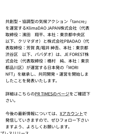
共創型・協調型の気候アクション「tancre」
を運営するKlimaDAO JAPAN株式会社（代表
取締役：濱田　翔平、本社：東京都中央区　
以下、クリマダオ）と株式会社PBADAO（代
表取締役：芳賀 真/堀井 紳吾、本社：東京都
渋谷区　以下、パバダオ）は、JE FOREST株
式会社（代表取締役：橋村　純、本社：東京
都品川区）が運営する日本発の「MORI 
NFT」を継承し、共同開発・運営を開始しま
したことを発表いたします。
詳細はこちらの
PR TIMESのページ
をご確認下
さい。
今後の最新情報については、
Xアカウント
で
発信していきますので、ぜひフォロー下さい
ますよう、よろしくお願いします。
プレスリリース