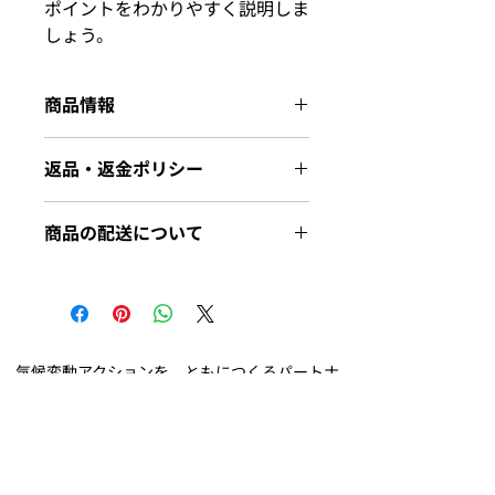
ポイントをわかりやすく説明しま
しょう。
商品情報
商品の詳細を入力してください。サイ
返品・返金ポリシー
ズ、素材、取扱説明に加え、商品の特
徴やおすすめのポイントなどを説明し
返品・返金ポリシーを入力してくださ
ましょう。
商品の配送について
い。顧客が商品に満足しなかった場合
や、不備があった場合に行う手続きの
配送地域、料金、所要時間、梱包な
手順などを説明しましょう。内容を明
ど、商品の配送に関する情報を入力し
確にすることで顧客からの信頼を獲得
てください。配送情報を明確にするこ
し、安心して商品を購入していただけ
とで顧客からの信頼を獲得し、安心し
ます。
て商品を購入していただけます。
気候変動アクションを、ともにつくるパートナ
ー